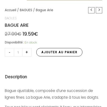
quantité
Accueil
/
BAGUES
Le
/ Bague Arie
Le
de
BAGUES
prix
prix
Bague
BAGUE ARIE
initial
actuel
Arie
27.99
€
19.59
€
était :
est :
Disponibilité :
En stock
27.99€.
19.59€.
-
+
AJOUTER AU PANIER
Description
Bague ajustable, composée d’une succession de
lignes fines. La bague Arie, s’adapte à tous les doigts.