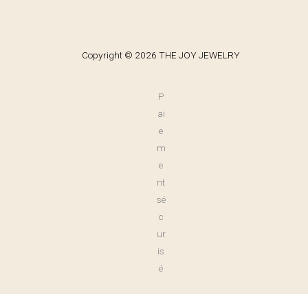
Copyright © 2026 THE JOY JEWELRY
P
ai
e
m
e
nt
sé
c
ur
is
é