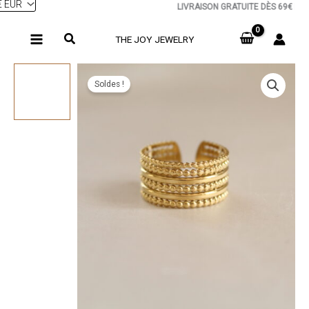
LIVRAISON GRATUITE DÈS 69€ EN 
Aller
au
THE JOY JEWELRY
contenu
Soldes !