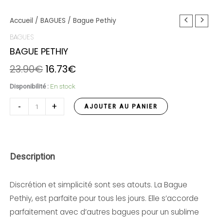
quantité
Accueil
/
BAGUES
Le
/ Bague Pethiy
Le
de
BAGUES
prix
prix
Bague
BAGUE PETHIY
initial
actuel
Pethiy
23.90
€
16.73
€
était :
est :
Disponibilité :
En stock
23.90€.
16.73€.
-
+
AJOUTER AU PANIER
Description
Discrétion et simplicité sont ses atouts. La Bague
Pethiy, est p
arfaite pour tous les jours. Elle
s’accorde
parfaitement avec d’autres bagues pour un sublime