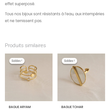
effet superposé.
Tous nos bijoux sont résistants à l’eau, aux intempéries
et ne ternissent pas.
Produits similaires
Le
Le
Le
Le
Soldes !
Soldes !
Soldes !
Soldes !
Prix
Prix
Prix
Prix
Initial
Actuel
Initial
Actuel
Était :
Est :
Était :
Est :
27.99€.
19.59€.
29.99€.
19.49€.
BAGUE ARYAM
BAGUE TOHAR